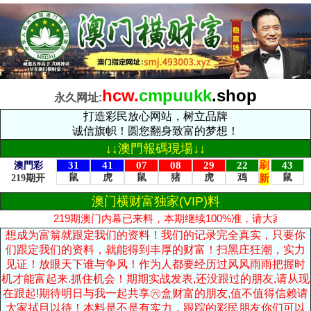
hcw.
cmpuukk
.shop
永久网址:
打造彩民放心网站，树立品牌
诚信旗帜！圆您翻身致富的梦想！
↓↓澳門報碼現場↓↓
澳门横财富独家(VIP)料
219期澳门内幕已来料，本期继续100%准，请大家下注
想成为富翁就跟定我们的资料！我们的记录完全真实，只要你
们跟定我们的资料，就能得到丰厚的财富！扫黑庄狂潮，实力
见证！放眼天下谁与争风！作为人都要经历过风风雨雨把握时
机才能富起来.抓住机会！期期实战发表,还没跟过的朋友,请从现
在跟起!期待明日与我一起共享㊅盒财富的朋友,值不值得信赖请
大家拭目以待！本料是不是有实力，跟踪的彩民朋友你们可以