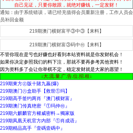
自己见证，只要你敢跟，就绝对赚钱，一定发财！
通知：由于系统错误，请已经充值得会员重新注册，工作人员会
员补回金额
219期澳门横财富平③中③【来料】
219期澳门横财富③码中㊕【来料】
不管你现在是亏也好赚也好看到本站资料就是你发财机会！
如果你决定参照我们的料下注，那就不要再参考其他资料！
因为资料多了会让你举棋不定，稳定发财就是大家的愿望！
↓大.流.量.广.告.位.招.租↓
219期東方㊣版十賭九羸(爆)
219期澳门㊅盒助手【救世①玛】
219期高手签约两肖『澳门横财富』
219期澳门传真绝密『①玛仲㊕』
219期六麒麟官方權威密料→獨家版
219期凤凰天机官方内部『①肖成语』
219期精品高手『壹碼壹碼中』